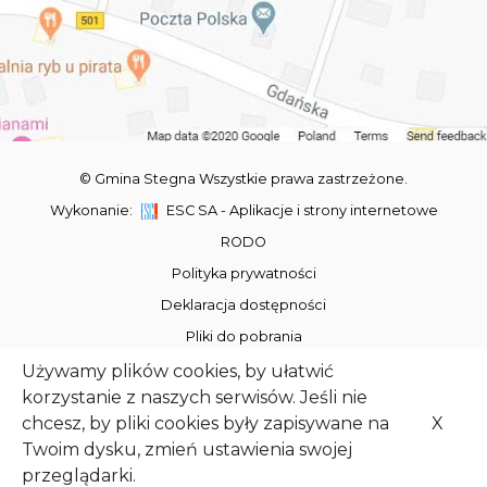
© Gmina Stegna Wszystkie prawa zastrzeżone.
Wykonanie:
ESC SA
-
Aplikacje i strony internetowe
RODO
Polityka prywatności
Deklaracja dostępności
Pliki do pobrania
Turystyka Stegna
Używamy plików cookies, by ułatwić
korzystanie z naszych serwisów. Jeśli nie
Kalendarz wydarzeń
chcesz, by pliki cookies były zapisywane na
X
Facebook
Twoim dysku, zmień ustawienia swojej
Youtube
przeglądarki.