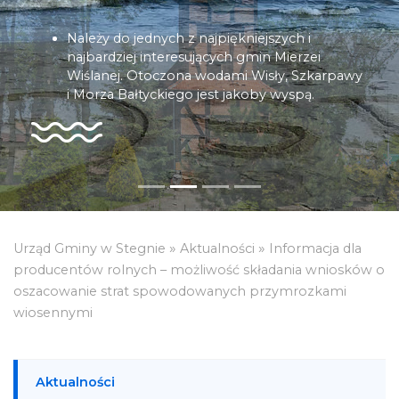
Należy do jednych z najpiękniejszych i
najbardziej interesujących gmin Mierzei
Wiślanej. Otoczona wodami Wisły, Szkarpawy
i Morza Bałtyckiego jest jakoby wyspą.
»
»
Urząd Gminy w Stegnie
Aktualności
Informacja dla
producentów rolnych – możliwość składania wniosków o
oszacowanie strat spowodowanych przymrozkami
wiosennymi
Aktualności