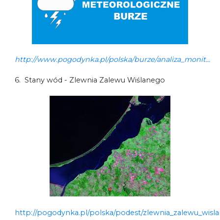
http://www.pogodynka.pl/polska/burze/analiza_monit...
6. Stany wód - Zlewnia Zalewu Wiślanego
http://pogodynka.pl/polska/podest/zlewnia_zalewu_wisl