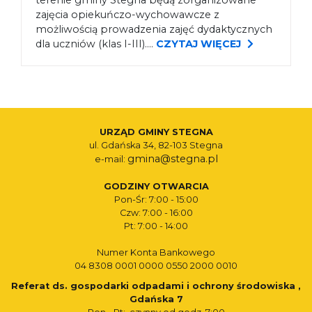
terenie gminy Stegna będą zorganizowane
zajęcia opiekuńczo-wychowawcze z
możliwością prowadzenia zajęć dydaktycznych
dla uczniów (klas I-III)....
CZYTAJ WIĘCEJ
URZĄD GMINY STEGNA
ul. Gdańska 34, 82-103 Stegna
gmina@stegna.pl
e-mail:
GODZINY OTWARCIA
Pon-Śr: 7:00 - 15:00
Czw: 7:00 - 16:00
Pt: 7:00 - 14:00
Numer Konta Bankowego
04 8308 0001 0000 0550 2000 0010
Referat ds. gospodarki odpadami i ochrony środowiska ,
Gdańska 7