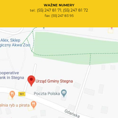
WAŻNE NUMERY
(55) 247 81 71
(55) 247 81 72
tel.:
,
fax: (55) 247 83 95